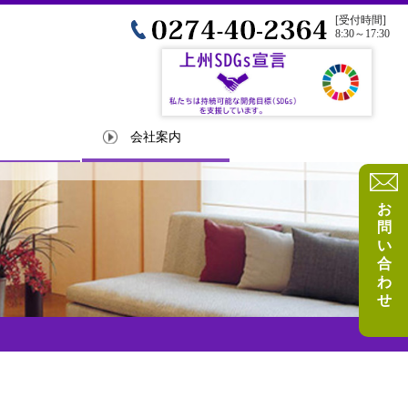
0274-40-2364
[受付時間]
8:30～17:30
ム
会社案内
お
問
い
合
わ
せ